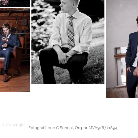
Til toppen
© Copyright
Fotograf Lene C Sundal, Org. nr. MVA916771894